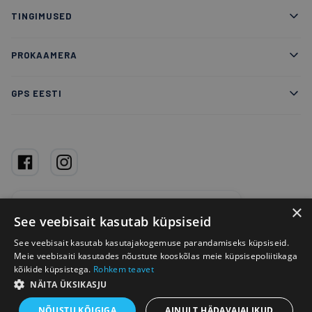
TINGIMUSED
PROKAAMERA
GPS EESTI
Google Reviews
×
See veebisait kasutab küpsiseid
4,7
★
★
★
★
★
738 arvustust
See veebisait kasutab kasutajakogemuse parandamiseks küpsiseid.
Meie veebisaiti kasutades nõustute kooskõlas meie küpsisepoliitikaga
kõikide küpsistega.
Rohkem teavet
GPS EESTI OÜ © 2007 - 2026 | Pärnu mnt. 110, 11313 Tallinn
NÄITA ÜKSIKASJU
abi@gpseesti.ee | Lehekülje sisu kopeerimine ilma loata keelatud
NÕUSTU KÕIGIGA
AINULT HÄDAVAJALIKUD