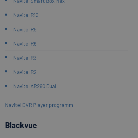
Navitel Smart Box Max
Navitel R10
Navitel R9
Navitel R6
Navitel R3
Navitel R2
Navitel AR280 Dual
Navitel DVR Player programm
Blackvue